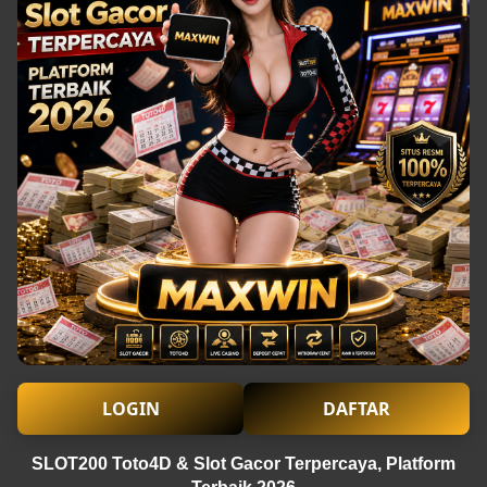
LOGIN
DAFTAR
SLOT200 Toto4D & Slot Gacor Terpercaya, Platform